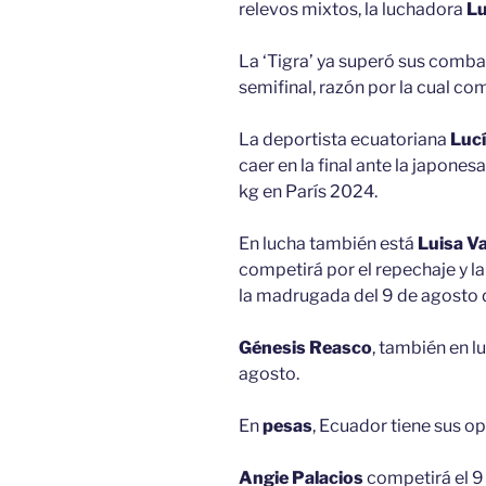
relevos mixtos, la luchadora
Lu
La ‘Tigra’ ya superó sus combat
semifinal, razón por la cual co
La deportista ecuatoriana
Luc
caer en la final ante la japones
kg en París 2024.
En lucha también está
Luisa V
competirá por el repechaje y l
la madrugada del 9 de agosto 
Génesis Reasco
, también en l
agosto.
En
pesas
, Ecuador tiene sus op
Angie Palacios
competirá el 9