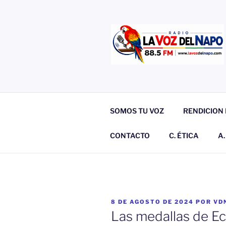
Saltar
al
contenido
EMISORA
LA VOZ DEL NAPO
SOMOS TU VOZ
RENDICION 
CONTACTO
C. ÉTICA
A
PUBLICADO
8 DE AGOSTO DE 2024
POR
VD
EL
Las medallas de Ec