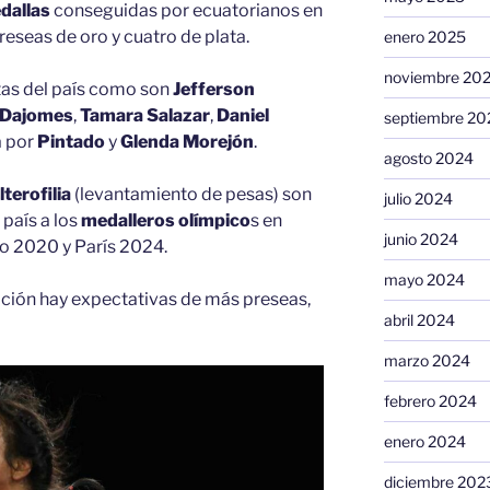
dallas
conseguidas por ecuatorianos en
preseas de oro y cuatro de plata.
enero 2025
noviembre 20
stas del país como son
Jefferson
 Dajomes
,
Tamara Salazar
,
Daniel
septiembre 20
a por
Pintado
y
Glenda Morejón
.
agosto 2024
lterofilia
(levantamiento de pesas) son
julio 2024
 país a los
medalleros olímpico
s en
junio 2024
io 2020 y París 2024.
mayo 2024
ición hay expectativas de más preseas,
abril 2024
marzo 2024
febrero 2024
enero 2024
diciembre 202