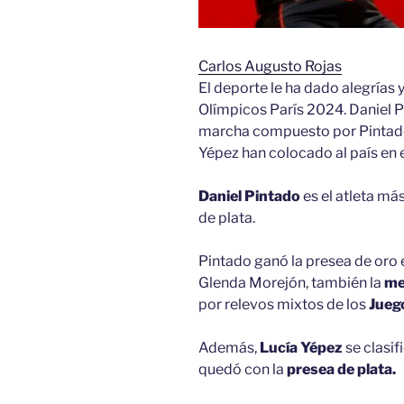
Carlos Augusto Rojas
El deporte le ha dado alegrías
Olímpicos París 2024. Daniel P
marcha compuesto por Pintado
Yépez han colocado al país en 
Daniel Pintado
es el atleta má
de plata.
Pintado ganó la presea de oro 
Glenda Morejón, también la
me
por relevos mixtos de los
Jueg
Además,
Lucía Yépez
se clasifi
quedó con la
presea de plata.