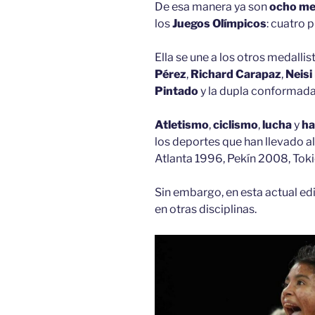
De esa manera ya son
ocho me
los
Juegos Olímpicos
: cuatro 
Ella se une a los otros medalli
Pérez
,
Richard Carapaz
,
Neisi
Pintado
y la dupla conformad
Atletismo
,
ciclismo
,
lucha
y
ha
los deportes que han llevado al
Atlanta 1996, Pekín 2008, Tok
Sin embargo, en esta actual ed
en otras disciplinas.