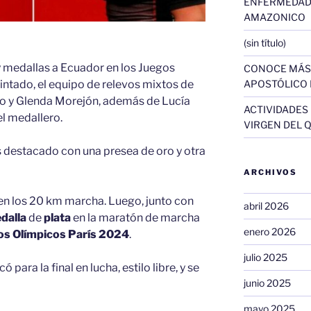
ENFERMEDAD
AMAZONICO
(sin título)
 y medallas a Ecuador en los Juegos
CONOCE MÁS 
intado, el equipo de relevos mixtos de
APOSTÓLICO 
 y Glenda Morejón, además de Lucía
ACTIVIDADES
el medallero.
VIRGEN DEL 
s destacado con una presea de oro y otra
ARCHIVOS
en los 20 km marcha. Luego, junto con
abril 2026
dalla
de
plata
en la maratón de marcha
enero 2026
os Olímpicos París 2024
.
julio 2025
có para la final en lucha, estilo libre, y se
junio 2025
mayo 2025