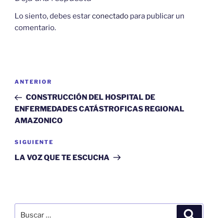
Lo siento, debes estar
conectado
para publicar un
comentario.
Navegación
Entrada
ANTERIOR
de
anterior:
CONSTRUCCIÓN DEL HOSPITAL DE
entradas
ENFERMEDADES CATÁSTROFICAS REGIONAL
AMAZONICO
Siguiente
SIGUIENTE
entrada
LA VOZ QUE TE ESCUCHA
Buscar
Buscar