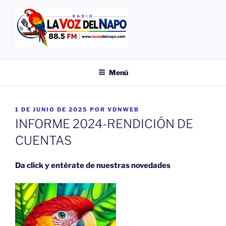
Saltar
al
contenido
EMISORA
LA VOZ DEL NAPO
Menú
PUBLICADO
1 DE JUNIO DE 2025
POR
VDNWEB
EL
INFORME 2024-RENDICIÓN DE
CUENTAS
Da click y entérate de nuestras novedades