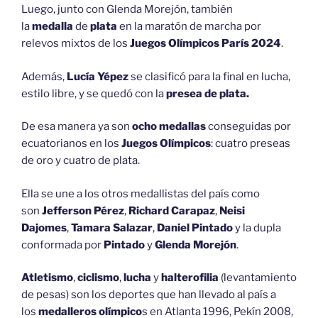
Luego, junto con Glenda Morejón, también
la
medalla
de
plata
en la maratón de marcha por
relevos mixtos de los
Juegos Olímpicos París 2024
.
Además,
Lucía Yépez
se clasificó para la final en lucha,
estilo libre, y se quedó con la
presea de plata.
De esa manera ya son
ocho medallas
conseguidas por
ecuatorianos en los
Juegos Olímpicos
: cuatro preseas
de oro y cuatro de plata.
Ella se une a los otros medallistas del país como
son
Jefferson Pérez
,
Richard Carapaz
,
Neisi
Dajomes
,
Tamara Salazar
,
Daniel Pintado
y la dupla
conformada por
Pintado
y
Glenda Morejón
.
Atletismo
,
ciclismo
,
lucha
y
halterofilia
(levantamiento
de pesas) son los deportes que han llevado al país a
los
medalleros olímpico
s en Atlanta 1996, Pekín 2008,