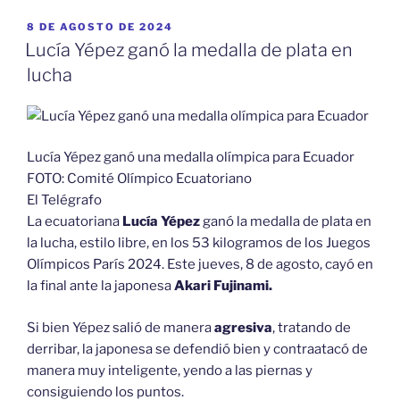
PUBLICADO
8 DE AGOSTO DE 2024
EL
Lucía Yépez ganó la medalla de plata en
lucha
Lucía Yépez ganó una medalla olímpica para Ecuador
FOTO: Comité Olímpico Ecuatoriano
El Telégrafo
La ecuatoriana
Lucía Yépez
ganó la medalla de plata en
la lucha, estilo libre, en los 53 kilogramos de los Juegos
Olímpicos París 2024. Este jueves, 8 de agosto, cayó en
la final ante la japonesa
Akari Fujinami.
Si bien Yépez salió de manera
agresiva
, tratando de
derribar, la japonesa se defendió bien y contraatacó de
manera muy inteligente, yendo a las piernas y
consiguiendo los puntos.