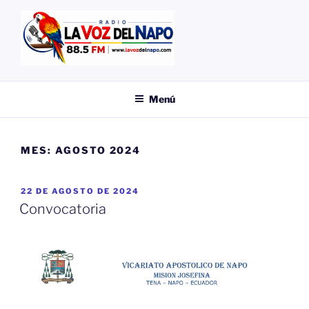
Saltar
al
contenido
EMISORA
LA VOZ DEL NAPO
Menú
MES:
AGOSTO 2024
PUBLICADO
22 DE AGOSTO DE 2024
EL
Convocatoria