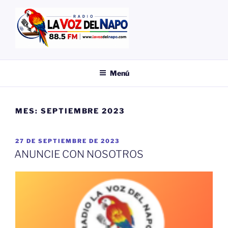
Saltar
al
contenido
EMISORA
LA VOZ DEL NAPO
Menú
MES:
SEPTIEMBRE 2023
PUBLICADO
27 DE SEPTIEMBRE DE 2023
EL
ANUNCIE CON NOSOTROS