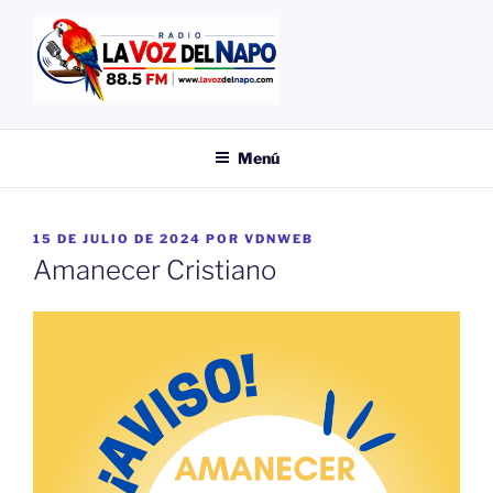
Saltar
al
contenido
EMISORA
LA VOZ DEL NAPO
Menú
PUBLICADO
15 DE JULIO DE 2024
POR
VDNWEB
EL
Amanecer Cristiano