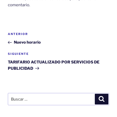
comentario.
Navegación
Entrada
ANTERIOR
de
anterior:
Nuevo horario
entradas
Siguiente
SIGUIENTE
entrada
TARIFARIO ACTUALIZADO POR SERVICIOS DE
PUBLICIDAD
Buscar
Buscar
por: