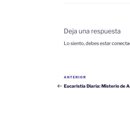
Deja una respuesta
Lo siento, debes estar
conecta
Navegación
Entrada
ANTERIOR
de
anterior:
Eucaristía Diaria: Misterio de 
entradas