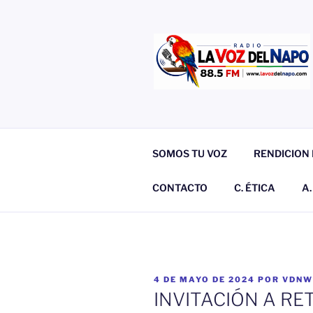
Saltar
al
contenido
EMISORA
LA VOZ DEL NAPO
SOMOS TU VOZ
RENDICION 
CONTACTO
C. ÉTICA
A
PUBLICADO
4 DE MAYO DE 2024
POR
VDNW
EL
INVITACIÓN A RE