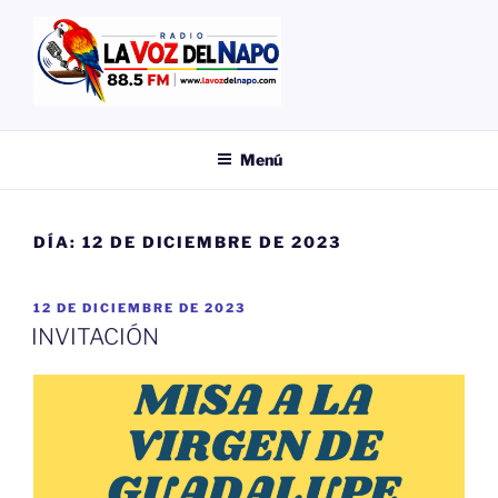
Saltar
al
contenido
EMISORA
LA VOZ DEL NAPO
Menú
DÍA:
12 DE DICIEMBRE DE 2023
PUBLICADO
12 DE DICIEMBRE DE 2023
EL
INVITACIÓN