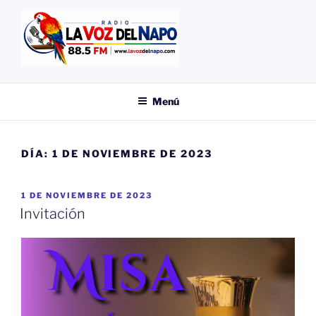
Saltar
al
contenido
EMISORA
LA VOZ DEL NAPO
Menú
DÍA:
1 DE NOVIEMBRE DE 2023
PUBLICADO
1 DE NOVIEMBRE DE 2023
EL
Invitación